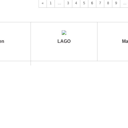
«
1
…
3
4
5
6
7
8
9
…
en
LAGO
Ma
АР
зь С Руководством
Информация Для Оптовиков
ании
Партнеры