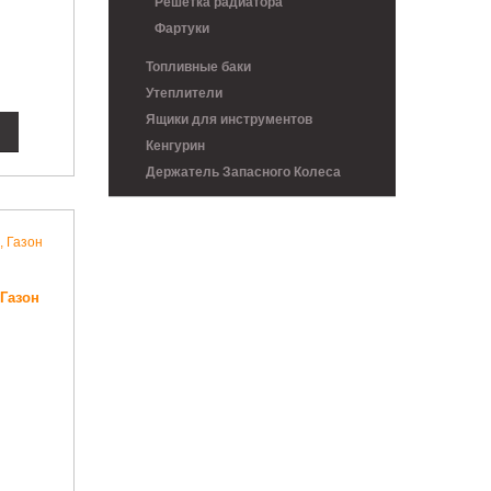
Решетка радиатора
Фартуки
Топливные баки
Утеплители
Ящики для инструментов
Кенгурин
Держатель Запасного Колеса
 Газон