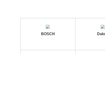
BOSCH
Dak
ОСВ
АВТОКОМПОНЕНТ
Условия Обслуживания
Реклама На Сайте
Свя
Информация
О комп