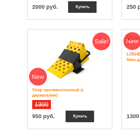
2000 руб.
250 
Купить
New
Sale!
LOKHE
бака д
New
Упор противооткатный (с
держателем)
1300
950 руб.
1300
Купить