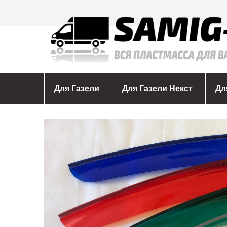
Для Газели
Для Газели Некст
Дл