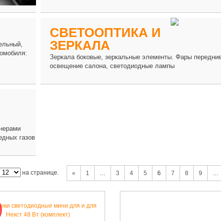
СВЕТООПТИКА И
ЗЕРКАЛА
ельный,
томобиля:
Зеркала боковые, зеркальные элементы. Фары передние
освещение салона, светодиодные лампы
енерами
едных газов
на странице.
«
1
…
3
4
5
6
7
8
9
…