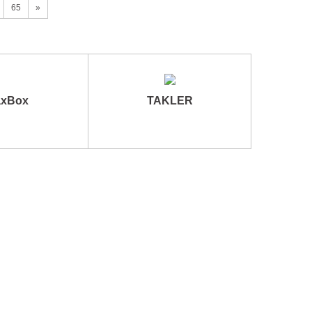
65
»
xBox
TAKLER
Счетчик