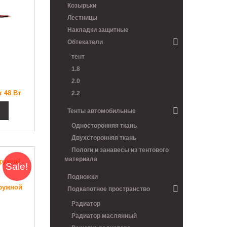
Козырьки
Лестницы
Накладки защитные
Обтекатели
тент
1.8
2.0
 48 Вт
2.2
Тенты автомобильные
Односторонняя ткань
Двухсторонняя ткань
Пологи и занавесы из тентового
материала
Sale!
Подножки
гружной
Подкапотное пространство
Радиатор
Радиатор маслянный