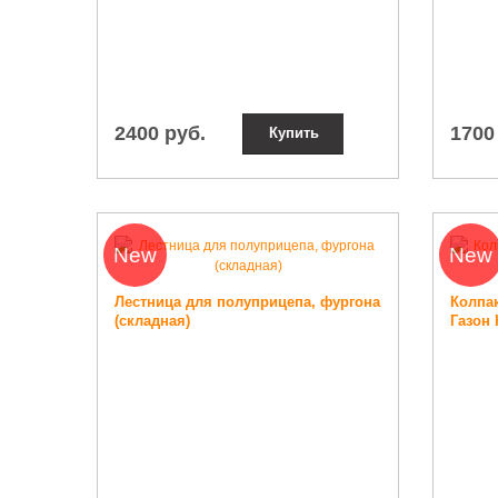
2400 руб.
1700
Купить
New
New
Лестница для полуприцепа, фургона
Колпак
(складная)
Газон 