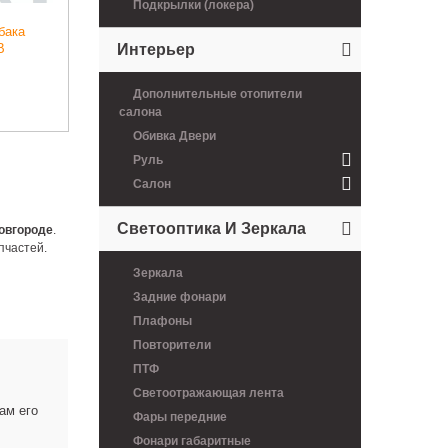
Подкрылки (локера)
Защита приборной панели
Интерьер
Газель н.о цвет
1800 руб.
Дополнительные отопители
салона
Обивка Двери
Руль
Салон
Светооптика И Зеркала
овгороде
.
пчастей.
Зеркала
Задние фонари
Плафоны
Повторители
ПТФ
Светоотражающая лента
ам его
Фары передние
Фонари габаритные