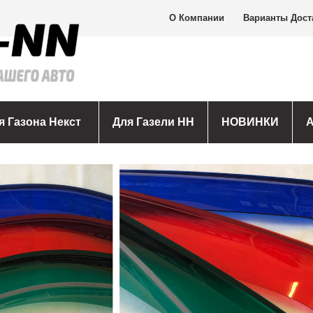
О Компании
Варианты Дост
я Газона Некст
Для Газели НН
НОВИНКИ