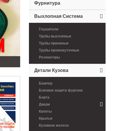
Фурнитура
Выхлопная Система
Глушители
Трубы выхлопные
Трубы приемные
Трубы промежуточные
Резонаторы
Детали Кузова
New
Бампер
Боковая защита фургона
Бак для воды 30 л. Lokhen
Борта
с дозатором ( белый)
Двери
2600 руб.
Капоты
Крылья
Кузовное железо
New