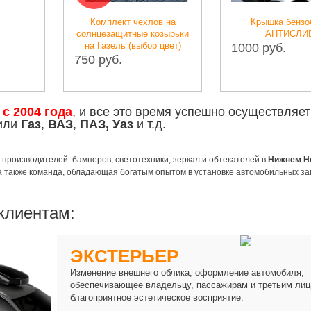
Комплект чехлов на
Крышка бензобака
солнцезащитные козырьки
АНТИСЛИВ
на Газель (выбор цвет)
1000 руб.
750 руб.
е
с 2004 года
, и все это время успешно осуществляет
били
Газ
,
ВАЗ
,
ПАЗ, Уаз
и т.д.
роизводителей: бамперов, светотехники, зеркал и обтекателей в
Нижнем Н
а также команда, обладающая богатым опытом в установке автомобильных за
клиентам:
ЭКСТЕРЬЕР
Изменение внешнего облика, оформление автомобиля,
обеспечивающее владельцу, пассажирам и третьим лиц
благоприятное эстетическое восприятие.