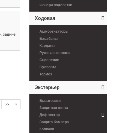
Фонари подсветки
Ходовая
Аммортизаторы
, задние,
Барабаны
Карданы
Рулевая колонка
Сцепление
Суппорта
Тормоз
Экстерьер
Брызговики
65
»
Защитная лента
Дефлектор
Защита бампера
Колпаки