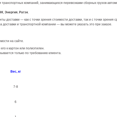
ми транспортных компаний, занимающихся перевозками сборных грузов авто
ЭК
,
Энергия
,
Ратэк
.
доставки — как с точки зрения стоимости доставки, так и с точки зрения с
ба доставки и транспортной компании — вы можете указать это при заказе.
мости на сайте.
его к картон или полиэтилен.
зывается только по требованию клиента.
Вес, кг
7-8
6