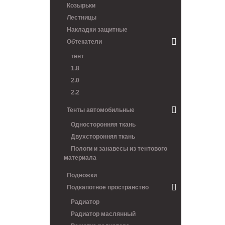
Козырьки
Лестницы
Накладки защитные
Обтекатели
тент
1.8
2.0
2.2
Тенты автомобильные
Односторонняя ткань
Двухсторонняя ткань
Пологи и занавесы из тентового
материала
Подножки
Подкапотное пространство
Радиатор
Радиатор маслянный