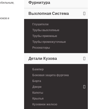
Фурнитура
мобильным,
Выхлопная Система
роков и
Глушители
Трубы выхлопные
Трубы приемные
Трубы промежуточные
Резонаторы
Детали Кузова
Бампер
Боковая защита фургона
Борта
Двери
Капоты
Крылья
Кузовное железо