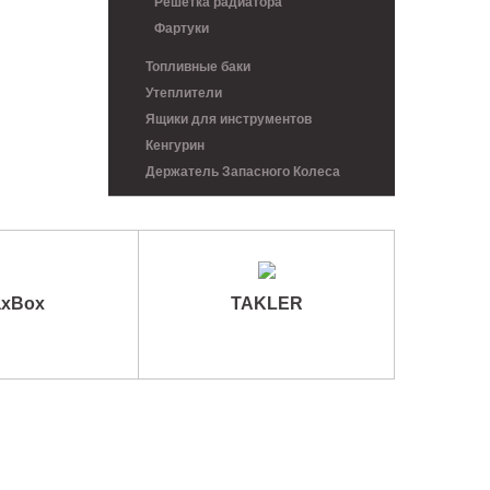
Решетка радиатора
Фартуки
Топливные баки
Утеплители
Ящики для инструментов
Кенгурин
Держатель Запасного Колеса
xBox
TAKLER