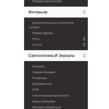
Подкрылки (локера)
Интерьер
Дополнительные отопители
салона
Обивка Двери
Руль
Салон
Светооптика И Зеркала
Зеркала
Задние фонари
Плафоны
Повторители
ПТФ
Светоотражающая лента
Фары передние
Фонари габаритные