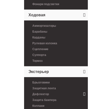
Фонари подсветки
Ходовая
Аммортизаторы
Барабаны
Карданы
Рулевая колонка
Сцепление
Суппорта
Тормоз
Экстерьер
Брызговики
Защитная лента
Дефлектор
Защита бампера
Колпаки