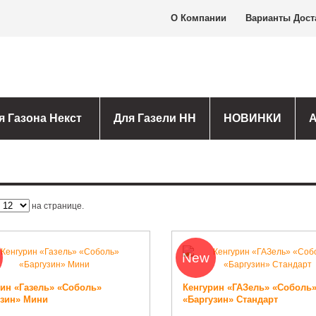
О Компании
Варианты Дост
я Газона Некст
Для Газели НН
НОВИНКИ
на странице.
New
рин «Газель» «Соболь»
Кенгурин «ГАЗель» «Соболь
узин» Мини
«Баргузин» Стандарт