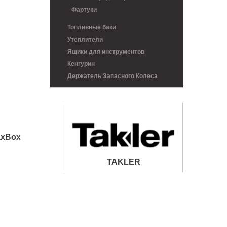
Фартуки
Топливные баки
Утеплители
Ящики для инструментов
Кенгурин
Держатель Запасного Колеса
xBox
TAKLER