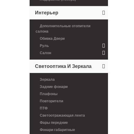
Интерьер
Дополнительные отопители
салона
Обивка Двери
Руль
Салон
Светооптика И Зеркала
Зеркала
Задние фонари
Плафоны
Повторители
ПТФ
Светоотражающая лента
Фары передние
Фонари габаритные