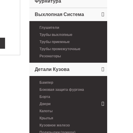
Фурнитура
Выхлопная Система
Глушители
Трубы выхлопные
Трубы приемные
Трубы промежуточные
Резонаторы
Детали Кузова
Бампер
Боковая защита фургона
Борта
Двери
Капоты
Крылья
Кузовное железо
Подкрылки (локера)