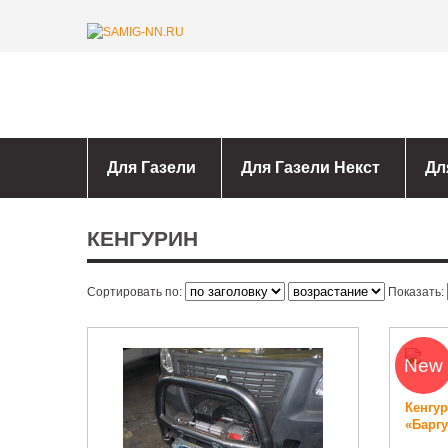
Для Газели
Для Газели Некст
Дл
КЕНГУРИН
Сортировать по:
Показать:
New
Кенгу
«Барг