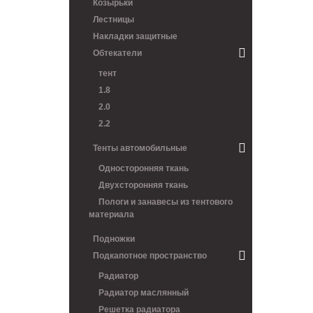
Козырьки
Лестницы
Накладки защитные
Обтекатели
тент
1.8
2.0
2.2
Тенты автомобильные
Односторонняя ткань
Двухсторонняя ткань
Пологи и занавесы из тентового
материала
Подножки
Подкапотное пространство
Радиатор
Радиатор маслянный
Решетка радиатора