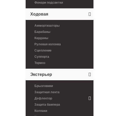
Фонари подсветки
Ходовая
Аммортизаторы
Барабаны
Карданы
Рулевая колонка
Сцепление
Суппорта
Тормоз
Экстерьер
Брызговики
Защитная лента
Дефлектор
Защита бампера
Колпаки