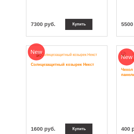
7300 руб.
5500
Купить
New
New
Солнцезащитный козырек Некст
Чехол 
панели
1600 руб.
400 
Купить