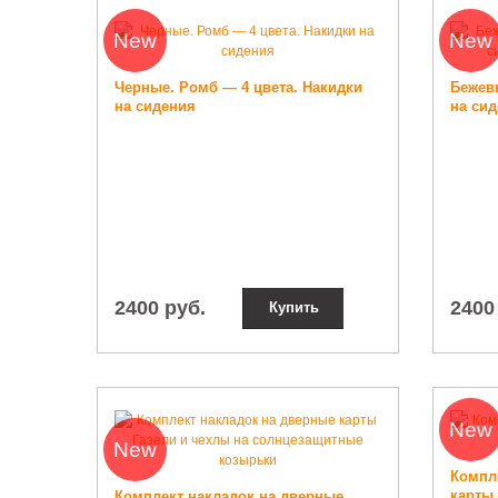
New
New
Черные. Ромб — 4 цвета. Накидки
Бежев
на сидения
на сид
2400 руб.
2400
Купить
New
New
Компл
карты 
Комплект накладок на дверные