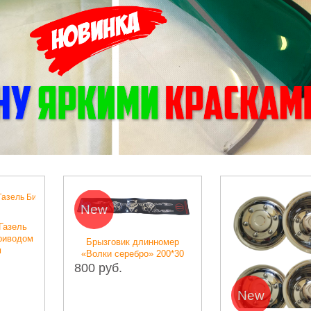
ew
ызговик длинномер
лки серебро» 200*30
 руб.
N
New
Кон