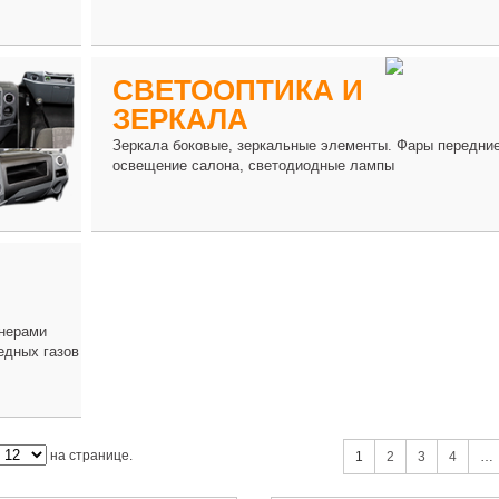
СВЕТООПТИКА И
ЗЕРКАЛА
Зеркала боковые, зеркальные элементы. Фары передние
освещение салона, светодиодные лампы
енерами
едных газов
на странице.
1
2
3
4
…