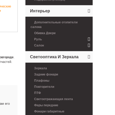
панелью Некст цвет
(глянец бежевый)
0 руб.
1500 руб.
Интерьер
Дополнительные отопители
салона
Обивка Двери
Руль
Салон
Светооптика И Зеркала
овгороде
.
пчастей.
Зеркала
Задние фонари
Плафоны
Повторители
ПТФ
Светоотражающая лента
ам его
Фары передние
Фонари габаритные