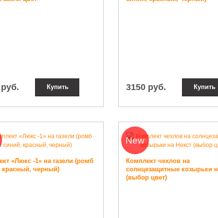
 руб.
3150 руб.
Купить
Купить
New
кт «Люкс -1» на газели (ромб
Комплект чехлов на
, красный, черный)
солнцезащитные козырьки н
(выбор цвет)