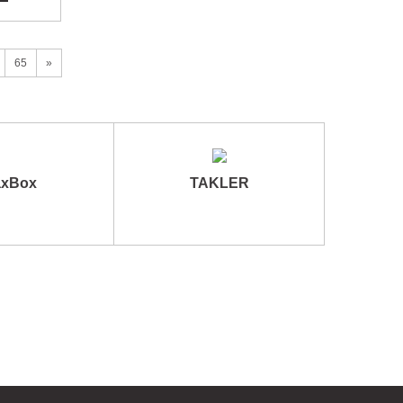
65
»
xBox
TAKLER