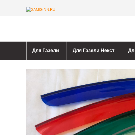
Для Газели
Для Газели Некст
Дл