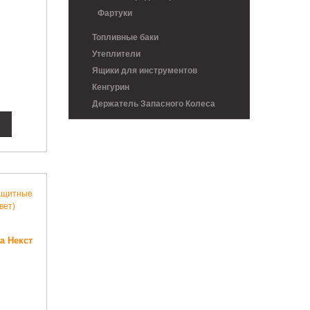
Фартуки
Топливные баки
Утеплители
Ящики для инструментов
Кенгурин
Держатель Запасного Колеса
а Некст