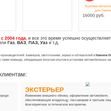
165
Колпаки металлические
для Газели
16000 руб.
е
с 2004 года
, и все это время успешно осуществляет
били
Газ
,
ВАЗ
,
ПАЗ, Уаз
и т.д.
роизводителей: бамперов, светотехники, зеркал и обтекателей в
Нижнем Н
а также команда, обладающая богатым опытом в установке автомобильных за
клиентам:
ЭКСТЕРЬЕР
ороде.
Изменение внешнего облика, оформление автомобиля,
обеспечивающее владельцу, пассажирам и третьим лиц
благоприятное эстетическое восприятие.