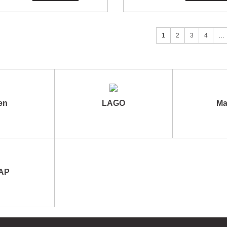
1
2
3
4
…
en
LAGO
Ma
АР