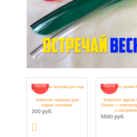
w
New
N
мплект крепежа для
Комплект зеркал Газель
задних колпаков.
Бизнес с электроприводом
Бр
и обогревом
руб.
«Во
5500 руб.
800