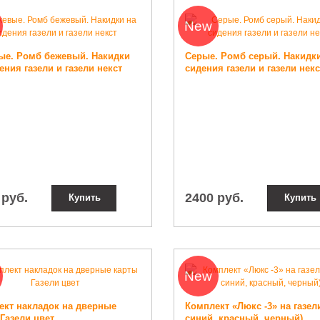
New
ые. Ромб бежевый. Накидки
Cерые. Ромб серый. Накидк
ения газели и газели некст
сидения газели и газели некс
 руб.
2400 руб.
Купить
Купить
New
ект накладок на дверные
Комплект «Люкс -3» на газел
Газели цвет
синий, красный, черный)