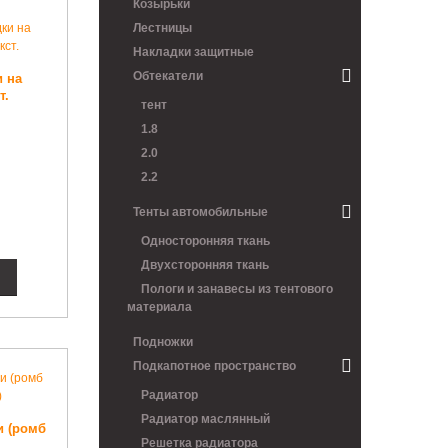
Козырьки
Лестницы
Накладки защитные
Обтекатели
и на
т.
тент
1.8
2.0
2.2
Тенты автомобильные
Односторонняя ткань
Двухсторонняя ткань
Пологи и занавесы из тентового
материала
Подножки
Подкапотное пространство
Радиатор
Радиатор маслянный
и (ромб
Решетка радиатора