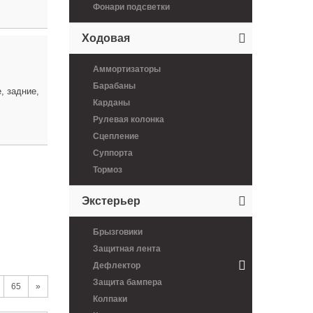
Фонари подсветки
Ходовая
Аммортизаторы
Барабаны
, задние,
Карданы
Рулевая колонка
Сцепление
Суппорта
Тормоз
Экстерьер
Брызговики
Защитная лента
Дефлектор
Защита бампера
65
»
Колпаки