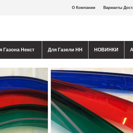
О Компании
Варианты Дост
я Газона Некст
Для Газели НН
НОВИНКИ