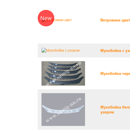
New
Ветровики цвет
Мухобойка с у
Мухобойка чер
Мухобойка бел
узором