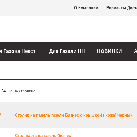
О Компании
Варианты Дост
я Газона Некст
Для Газели НН
НОВИНКИ
на странице.
Столик на панель газели Бизнес с крышкой ( кожа) черный
Стол-парта на газель бизнес