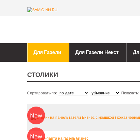
Для Газели
Для Газели Некст
Дл
СТОЛИКИ
Сортировать по:
Показать:
New
New