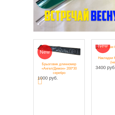
New
New
задних
Накладки Некст
ки»
(черные)
Брызговик длинномер
3400 руб.
«Ангел/Демон» 200*30
серебро
1000 руб.