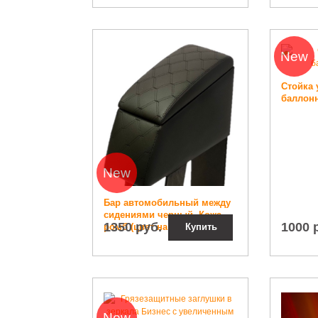
New
Стойка 
баллон
New
Бар автомобильный между
сидениями черный. Кожа
1350 руб.
1000 
ромб (цвет на выбор).
Купить
New