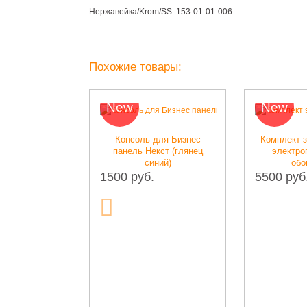
Нержавейка/Krom/SS:
153-01-01-006
Похожие товары:
New
New
накладок на
Консоль для Бизнес
Комплект з
ты Газели цвет
панель Некст (глянец
электро
синий)
обо
1500 руб.
5500 руб