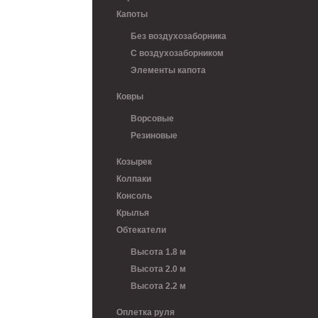
Капоты
Без воздухозаборника
С воздухозаборником
Элементы капота
Ковры
Ворсовые
Резиновые
Козырек
Колпаки
Консоль
Крылья
Обтекатели
Высота 1.8 м
Высота 2.0 м
Высота 2.2 м
Оплетка руля