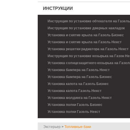
ИНСТРУКЦИИ
Инструкция по установке обтекателя на Газель
Инструкция по установке дверных накладок
Установка и снятие крыла на Газель Бизнес
Установка и снятие крыла на Газель Некст
Установка решетки радиатора на Газель Некст
Инструкция по установке козырька на Газон Не
Установка солнцезащитного козырька на Газел
Установка бампера на Газель Некст
Установка бампера на Газель Бизнес
Установка капота на Газель Бизнес
Установка капота Газель Некст
Установка молдинга на Газель Некст
Установка полки Газель Бизнес
Установка полки Газель Некст
Экстерьер
>
Топливные баки