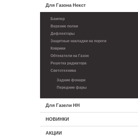
Для Газона Некст
Бампер
Верхние полки
Дефлекторы
Защитные накладки на пороги
Коврики
Обтекатели на Газон
Решетка радиатора
Светотехника
Задние фонари
Передние фары
Для Газели НН
НОВИНКИ
АКЦИИ