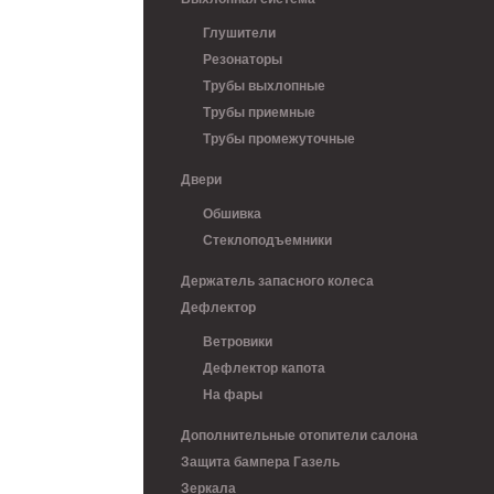
Глушители
Резонаторы
Трубы выхлопные
Трубы приемные
Трубы промежуточные
Двери
Обшивка
Стеклоподъемники
Держатель запасного колеса
Дефлектор
Ветровики
Дефлектор капота
На фары
Дополнительные отопители салона
Защита бампера Газель
Зеркала