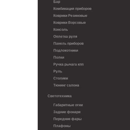
Бар
Комбинация приборов
Коврики Резиновые
Коврики Ворсовые
Консоль
Оплетка руля
Панель приборов
Подлокотники
Полки
Ручка рычага кпп
Руль
Столики
Тюнинг салона
Светотехника
Габаритные огни
Задние фонари
Передние фары
Плафоны