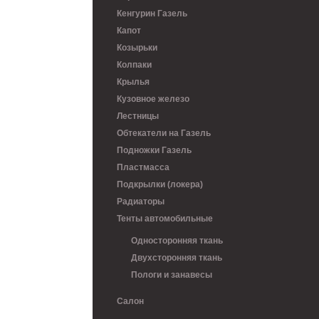
Кенгурин Газель
Капот
Козырьки
Колпаки
Крылья
Кузовное железо
Лестницы
Обтекатели на Газель
Подножки Газель
Пластмасса
Подкрылки (локера)
Радиаторы
Тенты автомобильные
Односторонняя ткань
Двухсторонняя ткань
Пологи и занавесы
Салон