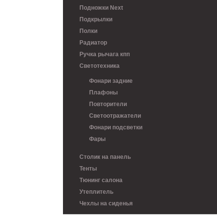
Подножки Next
Подкрылки
Полки
Радиатор
Ручка рычага кпп
Светотехника
Фонари задние
Плафоны
Повторители
Светоотражатели
Фонари подсветки
Фары
Столик на панель
Тенты
Тюнинг салона
Утеплитель
Чехлы на сиденья