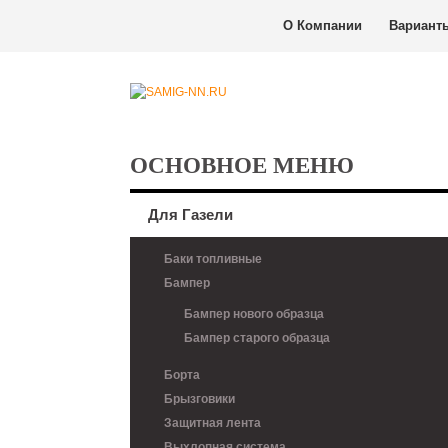
О Компании
Вариант
ОСНОВНОЕ МЕНЮ
Для Газели
Баки топливные
Бампер
Бампер нового образца
Бампер старого образца
Борта
Брызговики
Защитная лента
Выхлопная система