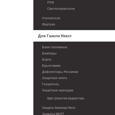
ПТФ
Светоотражатели
Утеплители
Фартуки
Для Газели Некст
Баки топливные
Бамперы
Борта
Брызговики
Дефлекторы, Реснички
Защитная лента
Глушитель
Защитные накладки
Щит решетки радиатора
Защита бампера Next
Зеркала NEXT