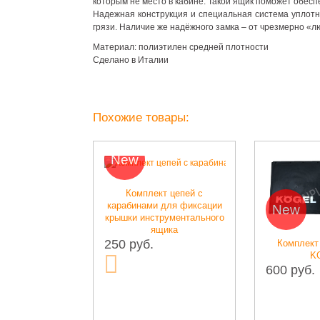
которым не место в кабине. Такой ящик поможет обесп
Надежная конструкция и специальная система уплотн
грязи. Наличие же надёжного замка – от чрезмерно «
Материал: полиэтилен средней плотности
Сделано в Италии
Похожие товары:
New
лнцезащитный,
Комплект цепей с
я крыша
карабинами для фиксации
New
крышки инструментального
ящика
250 руб.
Комплект
K
600 руб.